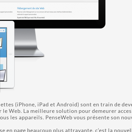
blettes (iPhone, iPad et Android) sont en train de dev
ur le Web. La meilleure solution pour demeurer acces
à tous les appareils. PenseWeb vous présente son no
se en page beaucoup plus attrayante, c’est la nouvel