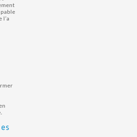
pement
apable
 l’a
ormer
en
.
les