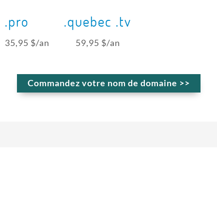
.pro
.quebec .tv
35,95 $/an
59,95 $/an
Commandez votre nom de domaine >>
Points importants à connaitre
Le nom de domaine doit avoir entre 2 et 63
caractères au maximum;
Les seuls caractères permis sont les lettres (